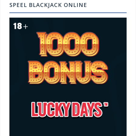
SPEEL BLACKJACK ONLINE