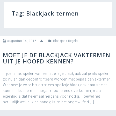
Tag:
Blackjack termen
augustus 14, 2016
Blackjack Regels
MOET JE DE BLACKJACK VAKTERMEN
UIT JE HOOFD KENNEN?
Tijdens het spelen van een spelletje blackjack zal je als speler
zo nu en dan geconfronteerd worden met bepaalde vaktermen.
Wanneer je voor het eerst een spelletje blackjack gaat spelen
kunnen deze termen nogal imponerend overkomen, maar
eigenlijk is dat helemaal nergens voor nodig. Hoewel het
natuurlijk wel leuk en handig is en het ongetwijfeld […]