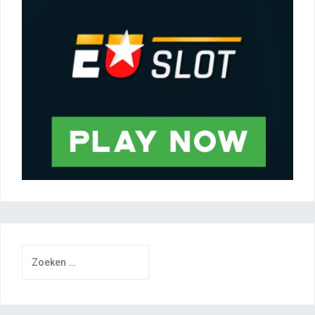
Zoeken
naar: