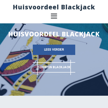
Skip
Huisvoordeel Blackjack
to
content
HUISVOORDEEL BLACKJACK
LEES VERDER
SOORTEN BLACKJACK