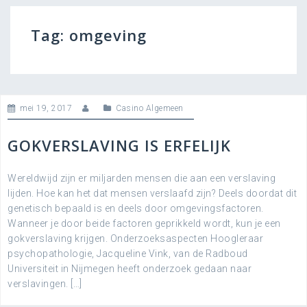
Tag:
omgeving
mei 19, 2017
Casino Algemeen
GOKVERSLAVING IS ERFELIJK
Wereldwijd zijn er miljarden mensen die aan een verslaving
lijden. Hoe kan het dat mensen verslaafd zijn? Deels doordat dit
genetisch bepaald is en deels door omgevingsfactoren.
Wanneer je door beide factoren geprikkeld wordt, kun je een
gokverslaving krijgen. Onderzoeksaspecten Hoogleraar
psychopathologie, Jacqueline Vink, van de Radboud
Universiteit in Nijmegen heeft onderzoek gedaan naar
verslavingen. […]