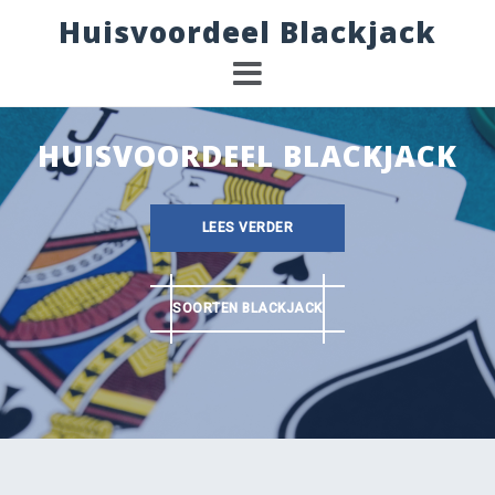
Skip
Huisvoordeel Blackjack
to
content
HUISVOORDEEL BLACKJACK
LEES VERDER
SOORTEN BLACKJACK