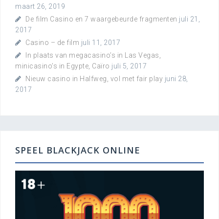
maart 26, 2019
De film Casino en 7 waargebeurde fragmenten
juli 21,
2017
Casino – de film
juli 11, 2017
In plaats van megacasino’s in Las Vegas,
minicasino’s in Egypte, Caïro
juli 5, 2017
Nieuw casino in Halfweg, vol met fair play
juni 28,
2017
SPEEL BLACKJACK ONLINE