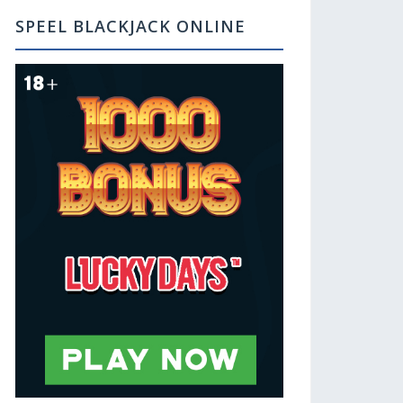
SPEEL BLACKJACK ONLINE