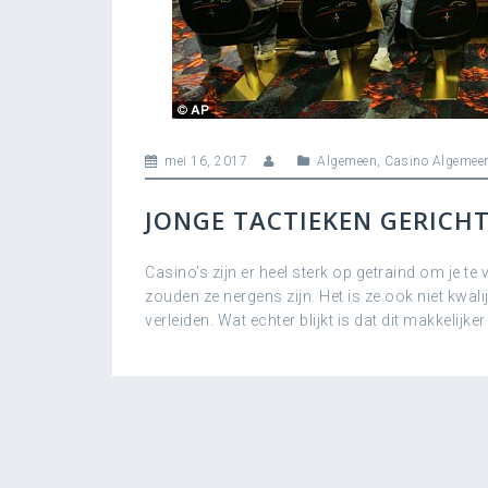
mei 16, 2017
Algemeen
,
Casino Algemee
JONGE TACTIEKEN GERICH
Casino’s zijn er heel sterk op getraind om je te
zouden ze nergens zijn. Het is ze ook niet kwalij
verleiden. Wat echter blijkt is dat dit makkelijker