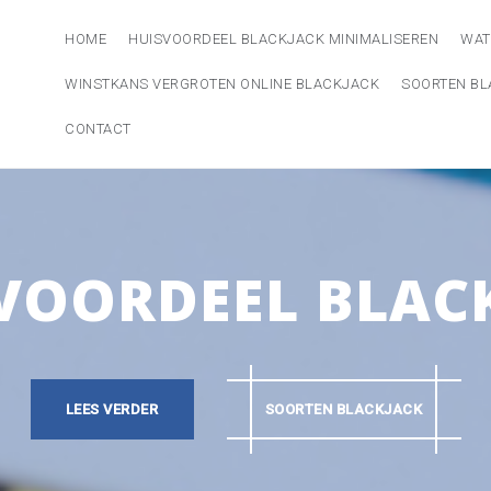
HOME
HUISVOORDEEL BLACKJACK MINIMALISEREN
WAT
WINSTKANS VERGROTEN ONLINE BLACKJACK
SOORTEN B
CONTACT
VOORDEEL BLAC
LEES VERDER
SOORTEN BLACKJACK