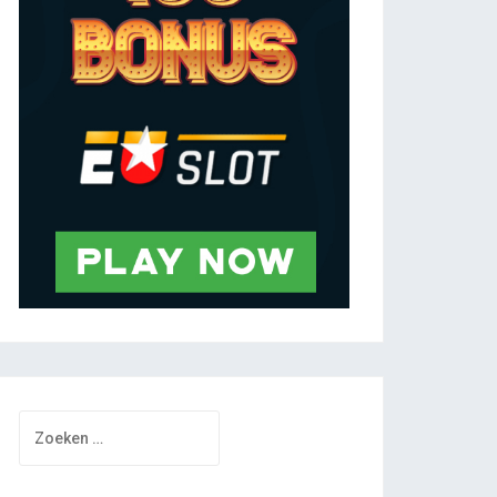
Zoeken
naar: